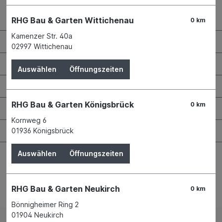
Kontaktdaten und Öffnungszeiten
RHG Bau & Garten Wittichenau
0 km
Kamenzer Str. 40a
RHG Helfer
02997 Wittichenau
Wissenswertes
Auswählen
Öffnungszeiten
Maschinen & Werkzeuge
RHG Bau & Garten Königsbrück
0 km
Bauen & Renovieren
Kornweg 6
Garten & Landschaftsbau
01936 Königsbrück
Auswählen
Öffnungszeiten
RHG Bau & Garten Neukirch
0 km
Bestellung widerrufen
Bönnigheimer Ring 2
01904 Neukirch