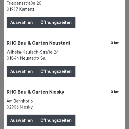
Friedensstraße 20
Verfügbar in 2 Filialen
Filiale auswählen
01917 Kamenz
Produktnummer:
04137378
Auswählen
Öffnungszeiten
Name
FACKELMANN GmbH & Co. KG
Anschrift
Sebastian-Fackelmann-Straße 6
91217 Hersbruck
Telefon
+49 9151 811 - 0
RHG Bau & Garten Neustadt
0 km
Wilhelm-Kaulisch-Straße 24
01844 Neustadt/ Sa.
Beschreibung
Auswählen
Öffnungszeiten
RHG Bau & Garten Niesky
0 km
Am Bahnhof 6
02906 Niesky
Auswählen
Öffnungszeiten