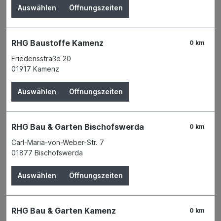
FACKELMANN GMBH & CO. KG
Auswählen
Öffnungszeiten
RHG Baustoffe Kamenz
0 km
Friedensstraße 20
01917 Kamenz
Auswählen
Öffnungszeiten
RHG Bau & Garten Bischofswerda
0 km
Carl-Maria-von-Weber-Str. 7
01877 Bischofswerda
Der Preis wird erst nach Wahl einer Filiale
Auswählen
Öffnungszeiten
angezeigt.
Zum Merkzettel hinzufügen
RHG Bau & Garten Kamenz
0 km
Verfügbarkeit