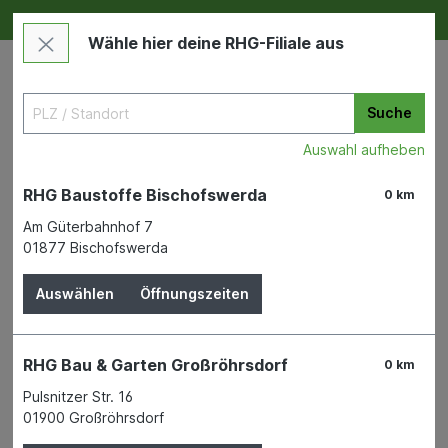
Deine RHG NEU ERLEBEN
Im Markt & Online
Wähle hier deine RHG-Filiale aus
Suche
Auswahl aufheben
RHG Baustoffe Bischofswerda
0 km
Am Güterbahnhof 7
01877 Bischofswerda
Bauen & Renovieren
Bad & Sanitär
Badtextilien und Duschvorhänge
Auswählen
Öffnungszeiten
Beckenunterschrank Finn
RHG Bau & Garten Großröhrsdorf
0 km
Weiß-Asteiche 60x50x30,5
Pulsnitzer Str. 16
cm, 2Türen, Push-to-open
01900 Großröhrsdorf