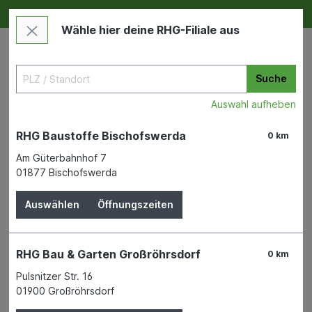
Deine RHG NEU ERLEBEN
Im Markt & Online
Wähle hier deine RHG-Filiale aus
Suche
Auswahl aufheben
RHG Baustoffe Bischofswerda
0 km
Am Güterbahnhof 7
01877 Bischofswerda
Garten
Gartengeräte & -maschinen
Gartenmaschinen
Auswählen
Öffnungszeiten
Ersatzkette für GE-LC 36/35
RHG Bau & Garten Großröhrsdorf
0 km
Li-Solo Kettensägen-Zubehör
Pulsnitzer Str. 16
01900 Großröhrsdorf