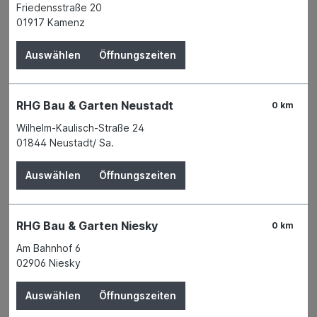
Friedensstraße 20
Verfügbar in 11 Filialen
Filiale auswählen
01917 Kamenz
Produktnummer:
04256549
Auswählen
Öffnungszeiten
Name
Einhell Germany AG
Anschrift
Wiesenweg 22
94405 Landau / Isar
RHG Bau & Garten Neustadt
Telefon
+49 9951 942 - 0
0 km
E-Mail
info@einhell.com
Wilhelm-Kaulisch-Straße 24
WEEE-Reg.-Nr.
74967648
01844 Neustadt/ Sa.
Auswählen
Öffnungszeiten
Beschreibung
RHG Bau & Garten Niesky
0 km
Einhell – Die leistungsstarken
Am Bahnhof 6
02906 Niesky
MöglichMacher
Auswählen
Öffnungszeiten
Seit der Gründung 1964 ist Einhell ein kompetenter Partner