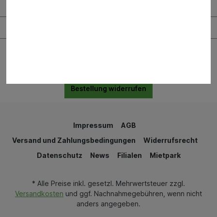
Bauen & Renovieren
Garten & Landschaftsbau
Bestellung widerrufen
Impressum
AGB
Versand und Zahlungsbedingungen
Widerrufsrecht
Datenschutz
News
Filialen
Mietpark
* Alle Preise inkl. gesetzl. Mehrwertsteuer zzgl.
Versandkosten
und ggf. Nachnahmegebühren, wenn nicht
anders angegeben.