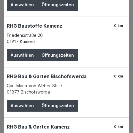
Auswählen
Öffnungszeiten
RHG Baustoffe Kamenz
0 km
Friedensstraße 20
01917 Kamenz
Auswählen
Öffnungszeiten
RHG Bau & Garten Bischofswerda
0 km
Carl-Maria-von-Weber-Str. 7
01877 Bischofswerda
Der Preis wird erst nach Wahl einer Filiale
Auswählen
Öffnungszeiten
angezeigt.
Zum Merkzettel hinzufügen
RHG Bau & Garten Kamenz
0 km
Verfügbarkeit