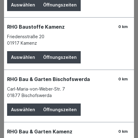
Auswählen
Öffnungszeiten
RHG Baustoffe Kamenz
0 km
Friedensstraße 20
01917 Kamenz
Auswählen
Öffnungszeiten
RHG Bau & Garten Bischofswerda
0 km
Carl-Maria-von-Weber-Str. 7
01877 Bischofswerda
Der Preis wird erst nach Wahl einer Filiale
Auswählen
Öffnungszeiten
angezeigt.
Zum Merkzettel hinzufügen
RHG Bau & Garten Kamenz
0 km
Verfügbarkeit