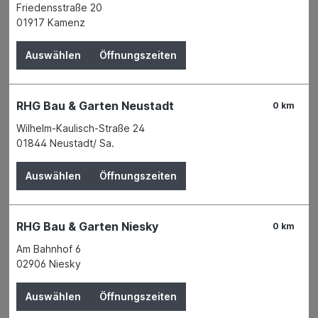
Friedensstraße 20
Verfügbar in 2 Filialen
Filiale auswählen
01917 Kamenz
Produktnummer:
04166999
Auswählen
Öffnungszeiten
Name
Einhell Germany AG
Anschrift
Wiesenweg 22
94405 Landau / Isar
RHG Bau & Garten Neustadt
Telefon
+49 9951 942 - 0
0 km
E-Mail
info@einhell.com
Wilhelm-Kaulisch-Straße 24
WEEE-Reg.-Nr.
74967648
01844 Neustadt/ Sa.
Auswählen
Öffnungszeiten
Beschreibung
RHG Bau & Garten Niesky
0 km
Einhell – Die leistungsstarken
Am Bahnhof 6
02906 Niesky
MöglichMacher
Auswählen
Öffnungszeiten
Seit der Gründung 1964 ist Einhell ein kompetenter Partner