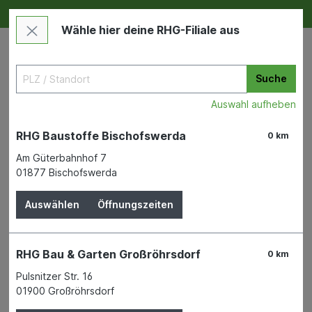
Deine RHG NEU ERLEBEN
Im Markt & Online
Wähle hier deine RHG-Filiale aus
Suche
Auswahl aufheben
RHG Baustoffe Bischofswerda
0 km
Am Güterbahnhof 7
01877 Bischofswerda
Maschinen & Werkzeuge
Elektrowerkzeuge & Zubehör
Elektromaschinen
Auswählen
Öffnungszeiten
Akku-Heißklebepistole TC-CG
RHG Bau & Garten Großröhrsdorf
0 km
3,6/1 Li
Pulsnitzer Str. 16
01900 Großröhrsdorf