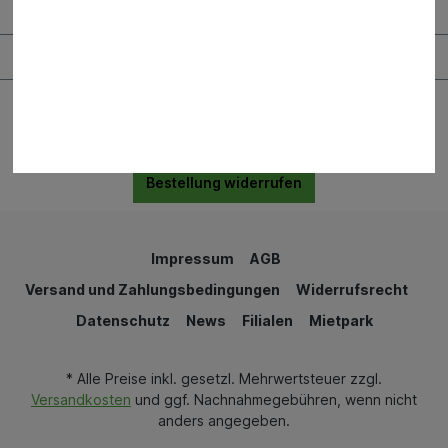
Bauen & Renovieren
Garten & Landschaftsbau
Bestellung widerrufen
Impressum
AGB
Versand und Zahlungsbedingungen
Widerrufsrecht
Datenschutz
News
Filialen
Mietpark
* Alle Preise inkl. gesetzl. Mehrwertsteuer zzgl.
Versandkosten
und ggf. Nachnahmegebühren, wenn nicht
anders angegeben.