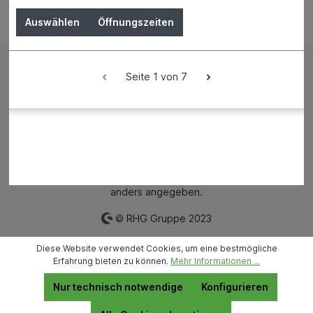
Auswählen
Öffnungszeiten
Bestellung widerrufen
Seite 1 von 7
Impressum
AGB
Versand und Zahlungsbedingungen
Widerrufsrecht
Datenschutz
News
Filialen
Mietpark
* Alle Preise inkl. gesetzl. Mehrwertsteuer zzgl.
Versandkosten
und ggf. Nachnahmegebühren, wenn nicht
anders angegeben.
© RHG Gruppe 2023
Diese Website verwendet Cookies, um eine bestmögliche
Erfahrung bieten zu können.
Mehr Informationen ...
Nur technisch notwendige
Konfigurieren