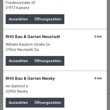
Friedensstraße 20
Derzeit in keiner Filiale verfügbar
01917 Kamenz
Produktnummer:
01038156
Auswählen
Öffnungszeiten
Name
EHL AG
Anschrift
Alte Chaussee 127
56642 Kruft
RHG Bau & Garten Neustadt
Telefon
+49 2652 8008 - 0
0 km
E-Mail
info@ehl.de
Wilhelm-Kaulisch-Straße 24
01844 Neustadt/ Sa.
Beschreibung
Auswählen
Öffnungszeiten
Zeitlos schöne Flächengestaltung Formschön gestaltete
Pflastersteine für ein authentisches Altstadt-Flair. Die
geschwungene…
Mehr
RHG Bau & Garten Niesky
0 km
Am Bahnhof 6
02906 Niesky
Auswählen
Öffnungszeiten