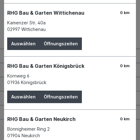
RHG Bau & Garten Wittichenau
0 km
Kamenzer Str. 40a
02997 Wittichenau
Kontaktdaten und Öffnungszeiten
Auswählen
Öffnungszeiten
RHG Helfer
RHG Bau & Garten Königsbrück
0 km
Wissenswertes
Kornweg 6
01936 Königsbrück
Maschinen & Werkzeuge
Auswählen
Öffnungszeiten
Bauen & Renovieren
Garten & Landschaftsbau
RHG Bau & Garten Neukirch
0 km
Bönnigheimer Ring 2
01904 Neukirch