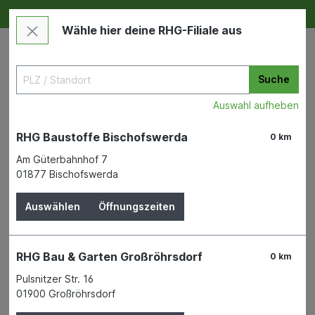
Deine RHG NEU ERLEBEN
Im Markt & Online
Wähle hier deine RHG-Filiale aus
Suche
Auswahl aufheben
RHG Baustoffe Bischofswerda
0 km
Am Güterbahnhof 7
01877 Bischofswerda
Garten
Garten- und Landschaftsbau
Pflaster und Verbundpflaster
Auswählen
Öffnungszeiten
Pflaster Altstadt
RHG Bau & Garten Großröhrsdorf
0 km
16,5x16,5x8cm altstadt
Pulsnitzer Str. 16
01900 Großröhrsdorf