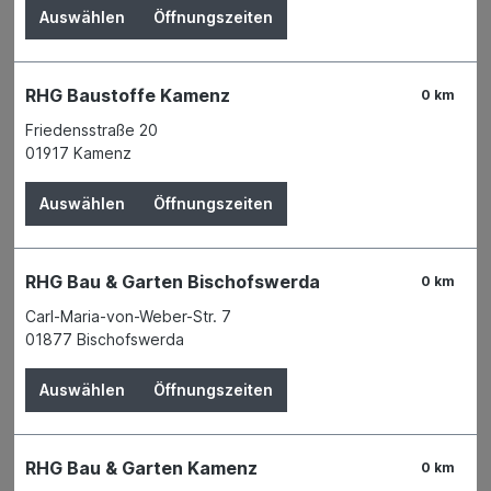
Auswählen
Öffnungszeiten
RHG Baustoffe Kamenz
0 km
Friedensstraße 20
01917 Kamenz
Auswählen
Öffnungszeiten
RHG Bau & Garten Bischofswerda
0 km
Carl-Maria-von-Weber-Str. 7
01877 Bischofswerda
Auswählen
Öffnungszeiten
Der Preis wird erst nach Wahl einer Filiale
angezeigt.
Zum Merkzettel hinzufügen
RHG Bau & Garten Kamenz
0 km
Verfügbarkeit