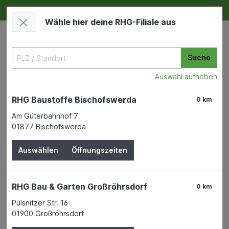
Deine RHG NEU ERLEBEN
Im Markt & Online
Wähle hier deine RHG-Filiale aus
Suche
Auswahl aufheben
RHG Baustoffe Bischofswerda
0 km
Am Güterbahnhof 7
01877 Bischofswerda
Bauen & Renovieren
Holz
Leisten
Auswählen
Öffnungszeiten
Verbinder Heizrohrverklei.s.
SB eiche 5 Stück
RHG Bau & Garten Großröhrsdorf
0 km
Pulsnitzer Str. 16
01900 Großröhrsdorf