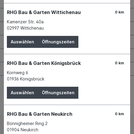
Kontaktdaten und Öffnungszeiten
RHG Bau & Garten Wittichenau
0 km
RHG Helfer
Kamenzer Str. 40a
Wissenswertes
02997 Wittichenau
Maschinen & Werkzeuge
Auswählen
Öffnungszeiten
Bauen & Renovieren
RHG Bau & Garten Königsbrück
0 km
Garten & Landschaftsbau
Kornweg 6
01936 Königsbrück
Auswählen
Öffnungszeiten
Bestellung widerrufen
RHG Bau & Garten Neukirch
0 km
Bönnigheimer Ring 2
Impressum
AGB
01904 Neukirch