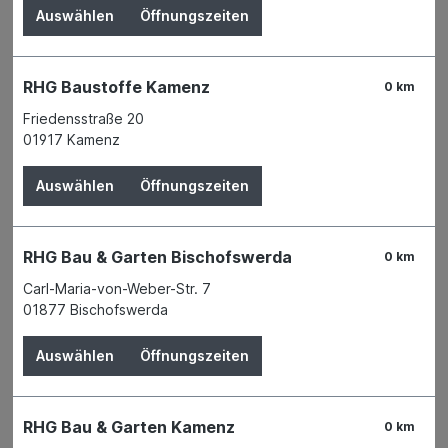
Auswählen
Öffnungszeiten
RHG Baustoffe Kamenz
0 km
Friedensstraße 20
01917 Kamenz
Auswählen
Öffnungszeiten
RHG Bau & Garten Bischofswerda
0 km
Carl-Maria-von-Weber-Str. 7
Der Preis wird erst nach Wahl einer Filiale
01877 Bischofswerda
angezeigt.
Auswählen
Öffnungszeiten
Zum Merkzettel hinzufügen
Verfügbarkeit
Verfügbar in 2 Filialen
Filiale auswählen
RHG Bau & Garten Kamenz
0 km
Produktnummer:
02392698