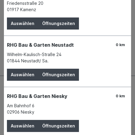
Friedensstraße 20
Name
Döllken Profiles GmbH
01917 Kamenz
Anschrift
Industriestraße 1
59199 Bönen
Auswählen
Öffnungszeiten
Telefon
+49 2383 91000 - 717
E-Mail
info@doellken-profiles.de
RHG Bau & Garten Neustadt
0 km
Wilhelm-Kaulisch-Straße 24
Beschreibung
01844 Neustadt/ Sa.
Auswählen
Öffnungszeiten
RHG Bau & Garten Niesky
0 km
Am Bahnhof 6
02906 Niesky
Auswählen
Öffnungszeiten