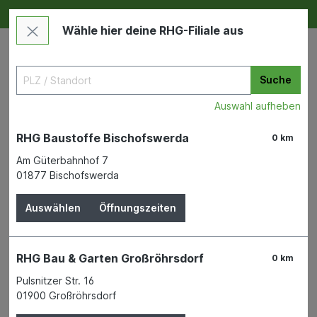
Deine RHG NEU ERLEBEN
Im Markt & Online
Wähle hier deine RHG-Filiale aus
Suche
Auswahl aufheben
RHG Baustoffe Bischofswerda
0 km
Am Güterbahnhof 7
01877 Bischofswerda
Bauen & Renovieren
Eisenwaren
Schrauben und Muttern
Auswählen
Öffnungszeiten
SWG Schnellbauschrauben
RHG Bau & Garten Großröhrsdorf
0 km
Grobgewinde 3,9x55 mm SXF
Pulsnitzer Str. 16
01900 Großröhrsdorf
SWG SCHRAUBENWERK GAISBACH