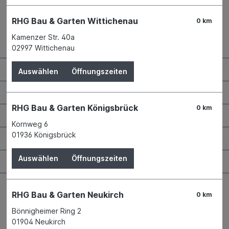
RHG Bau & Garten Wittichenau
0 km
Kamenzer Str. 40a
Kontaktdaten und Öffnungszeiten
02997 Wittichenau
RHG Helfer
Auswählen
Öffnungszeiten
Wissenswertes
RHG Bau & Garten Königsbrück
0 km
Maschinen & Werkzeuge
Kornweg 6
01936 Königsbrück
Bauen & Renovieren
Auswählen
Öffnungszeiten
Garten & Landschaftsbau
RHG Bau & Garten Neukirch
0 km
Bönnigheimer Ring 2
01904 Neukirch
Bestellung widerrufen