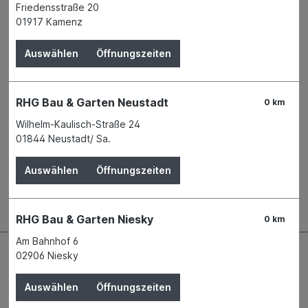
Produktnummer:
00549813
Friedensstraße 20
01917 Kamenz
Name
SWG-Schraubenwerk Gaisbach GmbH
Anschrift
Am Bahnhof 50
Auswählen
Öffnungszeiten
74638 Waldenburg
Telefon
+49 7942 100 - 0
E-Mail
info@swg.de
RHG Bau & Garten Neustadt
0 km
Wilhelm-Kaulisch-Straße 24
Beschreibung
01844 Neustadt/ Sa.
Die Schnellbauschraube mit Grobgewinde wird für die
Auswählen
Öffnungszeiten
Verschraubung von Gipskartonplatten und
Gipskartonverbundplatten auf Hol…
Mehr
RHG Bau & Garten Niesky
0 km
Am Bahnhof 6
02906 Niesky
Auswählen
Öffnungszeiten