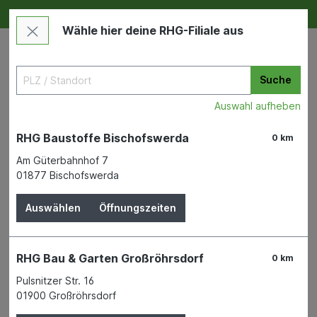
Deine RHG NEU ERLEBEN
Im Markt & Online
Wähle hier deine RHG-Filiale aus
Suche
Auswahl aufheben
RHG Baustoffe Bischofswerda
0 km
Am Güterbahnhof 7
01877 Bischofswerda
Garten
Gartengeräte & -maschinen
Gartenmaschinen
Auswählen
Öffnungszeiten
Sägekette 1,3 mm für AKE 40-
RHG Bau & Garten Großröhrsdorf
0 km
19 Pro
Pulsnitzer Str. 16
01900 Großröhrsdorf
BOSCH