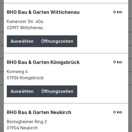
Kontaktdaten und Öffnungszeiten
RHG Bau & Garten Wittichenau
0 km
Kamenzer Str. 40a
RHG Helfer
02997 Wittichenau
Wissenswertes
Auswählen
Öffnungszeiten
Maschinen & Werkzeuge
RHG Bau & Garten Königsbrück
0 km
Bauen & Renovieren
Kornweg 6
Garten & Landschaftsbau
01936 Königsbrück
Auswählen
Öffnungszeiten
RHG Bau & Garten Neukirch
0 km
Bestellung widerrufen
Bönnigheimer Ring 2
01904 Neukirch