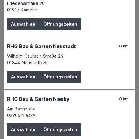
Produktnummer:
01301501
Friedensstraße 20
01917 Kamenz
Name
Robert Bosch Power Tools GmbH
Anschrift
Auswählen
Öffnungszeiten
70538 Stuttgart
Telefon
+49 711 99522 - 020
E-Mail
team.fachhandel@de.bosch.com
RHG Bau & Garten Neustadt
WEEE-Reg.-Nr.
92899867
0 km
Wilhelm-Kaulisch-Straße 24
01844 Neustadt/ Sa.
Beschreibung
Auswählen
Öffnungszeiten
RHG Bau & Garten Niesky
0 km
Am Bahnhof 6
02906 Niesky
Auswählen
Öffnungszeiten