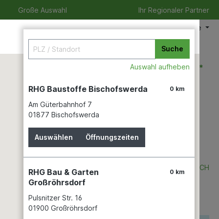
Große Auswahl
Ihr Regionaler Partner
Meine Filiale
Suche
0,00 €*
Auswahl aufheben
RHG Baustoffe Bischofswerda
0 km
Am Güterbahnhof 7
eizeit
Verleihservice
Karriere
01877 Bischofswerda
Auswählen
Öffnungszeiten
n L-BOXX
BOSCH
RHG Bau & Garten
0 km
Großröhrsdorf
Pulsnitzer Str. 16
01900 Großröhrsdorf