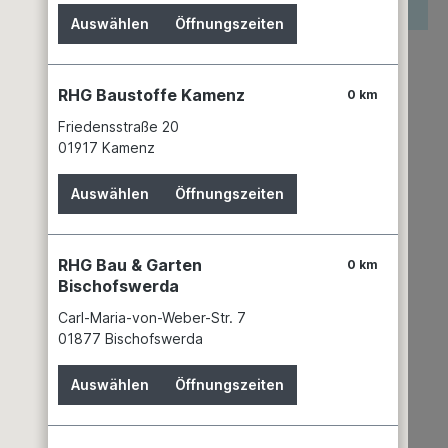
reis wird erst nach Wahl einer Filiale angezeigt.
Auswählen
Öffnungszeiten
zettel hinzufügen
keit
RHG Baustoffe Kamenz
0 km
keiner Filiale verfügbar
Friedensstraße 20
mer:
04472479
01917 Kamenz
Robert Bosch Power Tools GmbH
Auswählen
Öffnungszeiten
70538 Stuttgart
+49 711 99522 - 020
team.fachhandel@de.bosch.com
RHG Bau & Garten
0 km
r.
92899867
Bischofswerda
Carl-Maria-von-Weber-Str. 7
01877 Bischofswerda
Auswählen
Öffnungszeiten