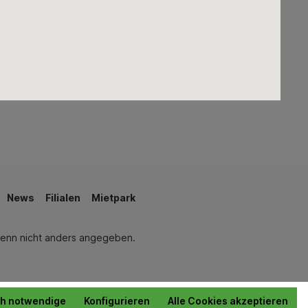
Teiche & Springbrunnen
Schwimmen & Wellness
News
Filialen
Mietpark
enn nicht anders angegeben.
ch notwendige
Konfigurieren
Alle Cookies akzeptieren