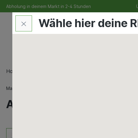
Abholung in deinem Markt in 2-4 Stunden
Ü
Wähle hier deine R
Home
Bauen & Renovieren
Maschinen & Werkze
Maschinen & Werkzeuge
Elektrowerkzeuge & Zubehör
Akku-Schlagbohrschraub