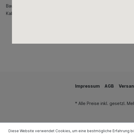
Baustellenbedarf
Kabeltrommeln
Impressum
AGB
Versan
* Alle Preise inkl. gesetzl. M
Diese Website verwendet Cookies, um eine bestmögliche Erfahrung b