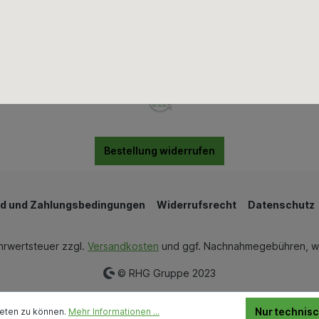
Wand & Bodenbeläge
Wärmedämmung
Bestellung widerrufen
d und Zahlungsbedingungen
Widerrufsrecht
Datenschutz
ehrwertsteuer zzgl.
Versandkosten
und ggf. Nachnahmegebühren, w
© RHG Gruppe 2023
Nur technis
ieten zu können.
Mehr Informationen ...