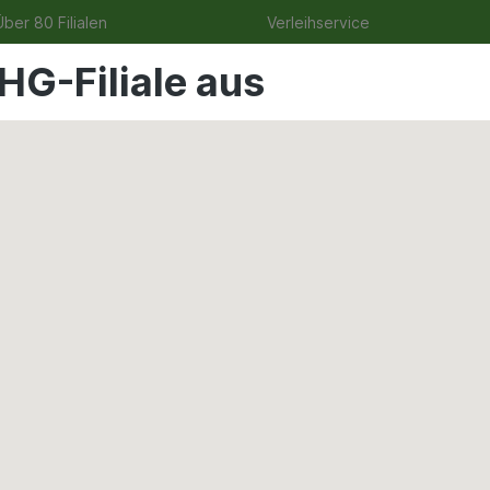
ber 80 Filialen
Verleihservice
HG-Filiale aus
uge
Angebote
Garten
Tierbedarf
Wohnen & Fr
Elektromaschinen
er GSB 18V-110 C solo i