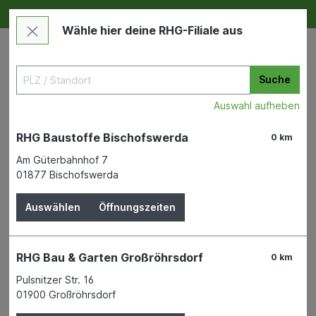
Deine RHG NEU ERLEBEN
Im Markt & Online
Wähle hier deine RHG-Filiale aus
Suche
Auswahl aufheben
RHG Baustoffe Bischofswerda
0 km
Am Güterbahnhof 7
01877 Bischofswerda
Garten
Dünger & Erden
Torf und Blumenerde
Auswählen
Öffnungszeiten
Bodengold BIO-Erde 20l
Zertifiziert d.EU Kontrollstelle
RHG Bau & Garten Großröhrsdorf
0 km
Grünst.
Pulsnitzer Str. 16
01900 Großröhrsdorf