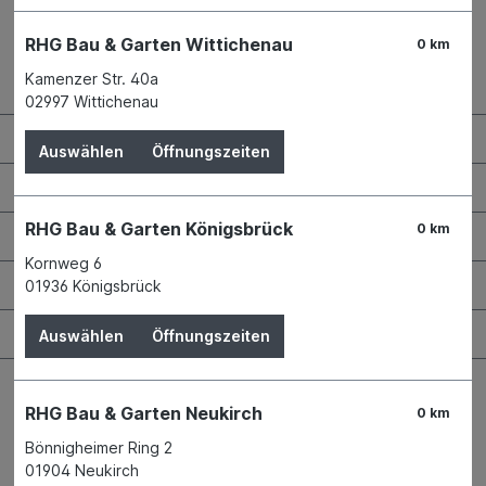
RHG Bau & Garten Wittichenau
0 km
Kamenzer Str. 40a
Kontaktdaten und Öffnungszeiten
02997 Wittichenau
RHG Helfer
Auswählen
Öffnungszeiten
Wissenswertes
RHG Bau & Garten Königsbrück
0 km
Maschinen & Werkzeuge
Kornweg 6
Bauen & Renovieren
01936 Königsbrück
Garten & Landschaftsbau
Auswählen
Öffnungszeiten
RHG Bau & Garten Neukirch
0 km
Bönnigheimer Ring 2
Bestellung widerrufen
01904 Neukirch