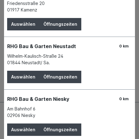
Friedensstraße 20
Verfügbarkeit
01917 Kamenz
Derzeit in keiner Filiale verfügbar
Produktnummer:
01885592
Auswählen
Öffnungszeiten
Name
Ziegler Gregor GmbH Rindenprodukte
- Holzhandel
RHG Bau & Garten Neustadt
Anschrift
Stein 33
0 km
95703 Plößberg
Wilhelm-Kaulisch-Straße 24
Telefon
+49 9636 9202 - 0
01844 Neustadt/ Sa.
Auswählen
Öffnungszeiten
Beschreibung
RHG Bau & Garten Niesky
0 km
Am Bahnhof 6
02906 Niesky
Auswählen
Öffnungszeiten