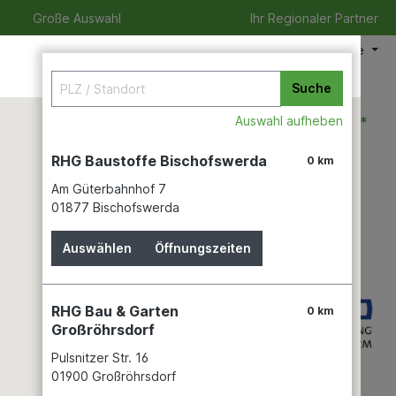
Große Auswahl
Ihr Regionaler Partner
Meine Filiale
Suche
0,00 €*
Auswahl aufheben
RHG Baustoffe Bischofswerda
0 km
Am Güterbahnhof 7
izeit
Verleihservice
Karriere
01877 Bischofswerda
Auswählen
Öffnungszeiten
als Klemmrost,
RHG Bau & Garten
0 km
Großröhrsdorf
Pulsnitzer Str. 16
01900 Großröhrsdorf