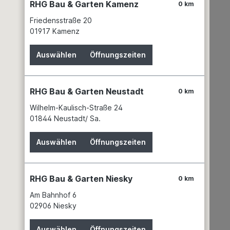
RHG Bau & Garten Kamenz
0 km
Friedensstraße 20
01917 Kamenz
s Klemmrost, MW 30/16, Kl.B "
Auswählen
Öffnungszeiten
RHG Bau & Garten Neustadt
0 km
Wilhelm-Kaulisch-Straße 24
01844 Neustadt/ Sa.
Auswählen
Öffnungszeiten
RHG Bau & Garten Niesky
0 km
Am Bahnhof 6
02906 Niesky
Auswählen
Öffnungszeiten