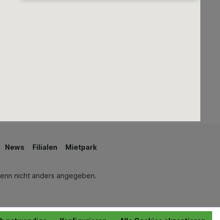
Regenwassernutzung
Teiche & Springbrunnen
Schwimmen & Wellness
News
Filialen
Mietpark
enn nicht anders angegeben.