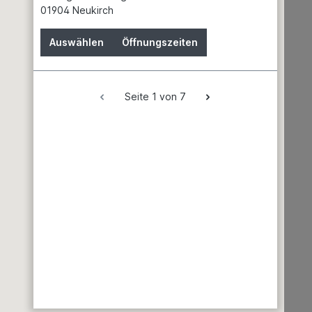
01904 Neukirch
News
Batteriehinweis
Auswählen
Öffnungszeiten
Gefahrgutdaten
Garantien
Hinweis zur Elektroaltgeräteentsorgung
Seite 1 von 7
Unsere Marken
Garten & Landschaftsbau
Erden
Dünger
Gewächshäuser
Grills & Zubehör
Rasenmäher