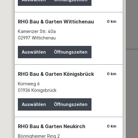
RHG Bau & Garten Wittichenau
0 km
Kamenzer Str. 40a
02997 Wittichenau
Auswählen
Öffnungszeiten
RHG Bau & Garten Königsbrück
0 km
Kornweg 6
01936 Königsbrück
Auswählen
Öffnungszeiten
Wissenswertes
RHG Bau & Garten Neukirch
0 km
Partner
Service
Bönnigheimer Ring 2