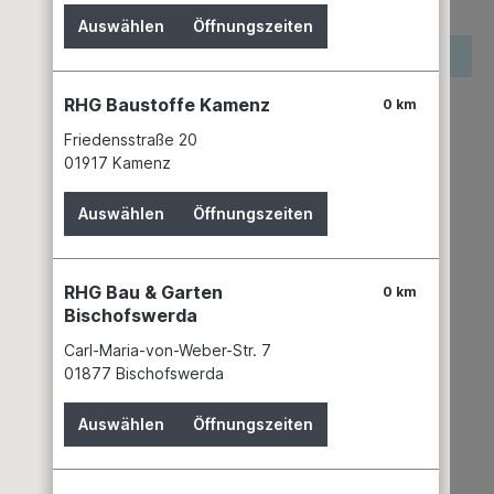
Auswählen
Öffnungszeiten
reis wird erst nach Wahl einer Filiale angezeigt.
RHG Baustoffe Kamenz
0 km
zettel hinzufügen
keit
Friedensstraße 20
n 1 Filiale
Filiale auswählen
01917 Kamenz
mer:
00328510
Auswählen
Öffnungszeiten
BIRCO GmbH
Herrenpfädel 142
76532 Baden-Baden
RHG Bau & Garten
0 km
+49 7221 5003 - 0
Bischofswerda
info@birco.de
Carl-Maria-von-Weber-Str. 7
01877 Bischofswerda
Auswählen
Öffnungszeiten