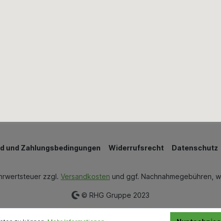
Mauern & Verputzen
Wand & Bodenbeläge
Wärmedämmung
Bestellung widerrufen
d und Zahlungsbedingungen
Widerrufsrecht
Datenschutz
ehrwertsteuer zzgl.
Versandkosten
und ggf. Nachnahmegebühren, w
© RHG Gruppe 2023