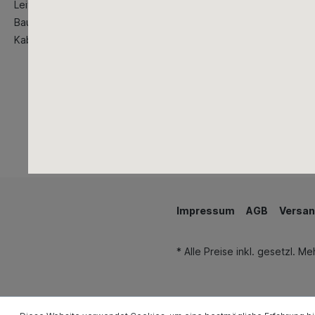
Leitern
Baustellenbedarf
Kabeltrommeln
Impressum
AGB
Versan
* Alle Preise inkl. gesetzl. M