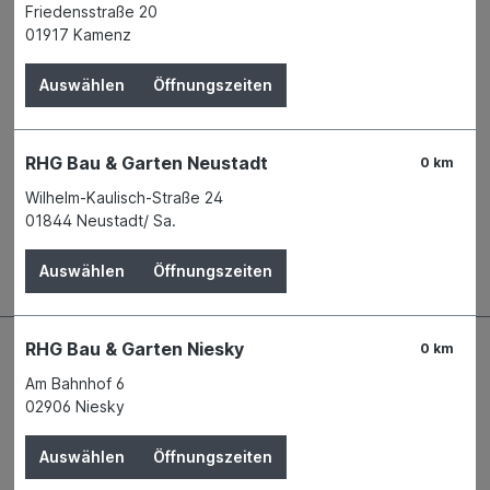
Derzeit in keiner Filiale verfügbar
Friedensstraße 20
Produktnummer:
01284267
01917 Kamenz
Name
BHK HOLZ-UND KUNSTSTOFF KG
Auswählen
Öffnungszeiten
Anschrift
Daimlerstraße 5d
76185 Karlsruhe
Telefon
+49 721 9728-0
RHG Bau & Garten Neustadt
0 km
E-Mail
info@eurobaustoff.de
Wilhelm-Kaulisch-Straße 24
01844 Neustadt/ Sa.
Beschreibung
Auswählen
Öffnungszeiten
RHG Bau & Garten Niesky
0 km
Am Bahnhof 6
02906 Niesky
Auswählen
Öffnungszeiten