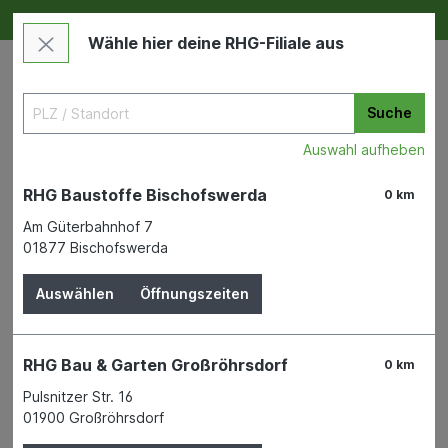
Deine RHG NEU ERLEBEN
Im Markt & Online
Wähle hier deine RHG-Filiale aus
Suche
Auswahl aufheben
RHG Baustoffe Bischofswerda
0 km
Am Güterbahnhof 7
01877 Bischofswerda
Bauen & Renovieren
Wand- & Bodenbeläge
Paneele
Auswählen
Öffnungszeiten
Paneel Logifino Hochg. Weiss
2600x190x10
RHG Bau & Garten Großröhrsdorf
0 km
Pulsnitzer Str. 16
01900 Großröhrsdorf