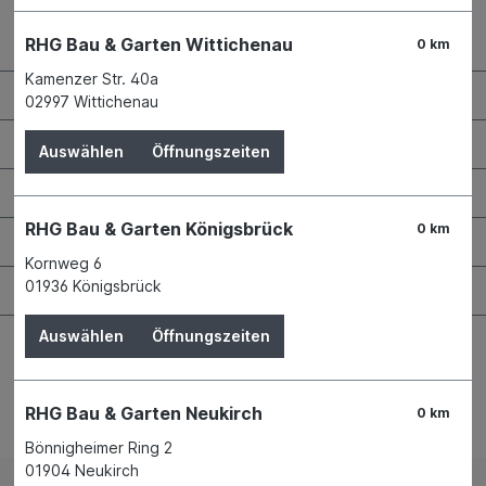
Kontaktdaten und Öffnungszeiten
RHG Bau & Garten Wittichenau
0 km
Kamenzer Str. 40a
RHG Helfer
02997 Wittichenau
Wissenswertes
Auswählen
Öffnungszeiten
Maschinen & Werkzeuge
RHG Bau & Garten Königsbrück
0 km
Bauen & Renovieren
Kornweg 6
01936 Königsbrück
Garten & Landschaftsbau
Auswählen
Öffnungszeiten
RHG Bau & Garten Neukirch
0 km
Bestellung widerrufen
Bönnigheimer Ring 2
01904 Neukirch