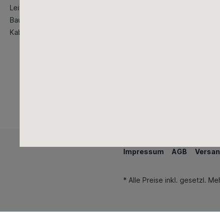
Leitern
Baustellenbedarf
Kabeltrommeln
Impressum
AGB
Versan
* Alle Preise inkl. gesetzl. M