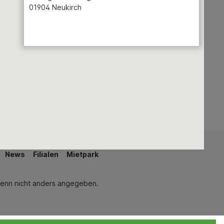
01904 Neukirch
Regenwassernutzung
Teiche & Springbrunnen
Auswählen
Öffnungszeiten
Schwimmen & Wellness
Seite 1 von 7
News
Filialen
Mietpark
enn nicht anders angegeben.