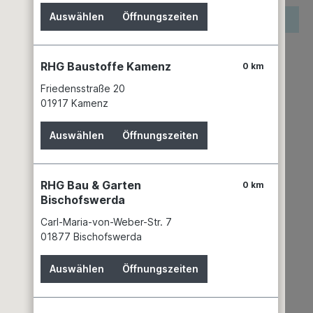
Auswählen
Öffnungszeiten
reis wird erst nach Wahl einer Filiale angezeigt.
zettel hinzufügen
RHG Baustoffe Kamenz
0 km
keit
n 4 Filialen
Filiale auswählen
Friedensstraße 20
01917 Kamenz
mer:
03430338
APD Schlauchtechnik GmbH
Auswählen
Öffnungszeiten
Technologiering 12
41751 Viersen-Dülken
+49 2163 94996 - 0
RHG Bau & Garten
0 km
info@apd-schlauchtechnik.de
Bischofswerda
Carl-Maria-von-Weber-Str. 7
01877 Bischofswerda
Auswählen
Öffnungszeiten