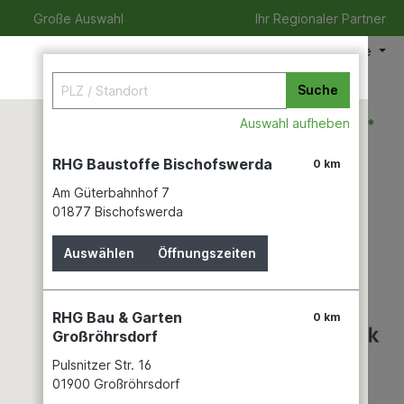
Große Auswahl
Ihr Regionaler Partner
Meine Filiale
Suche
0,00 €*
Auswahl aufheben
RHG Baustoffe Bischofswerda
0 km
Am Güterbahnhof 7
zeit
Verleihservice
Karriere
01877 Bischofswerda
Auswählen
Öffnungszeiten
RHG Bau & Garten
0 km
Großröhrsdorf
Pulsnitzer Str. 16
01900 Großröhrsdorf