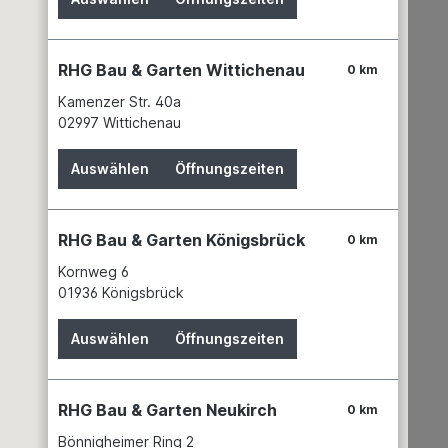
Service
News
Batteriehinweis
RHG Bau & Garten Wittichenau
0 km
Gefahrgutdaten
Garantien
Kamenzer Str. 40a
02997 Wittichenau
Hinweis zur Elektroaltgeräteentsorgung
Unsere Marken
Auswählen
Öffnungszeiten
RHG Bau & Garten Königsbrück
0 km
Kornweg 6
01936 Königsbrück
Garten & Landschaftsbau
Erden
Auswählen
Öffnungszeiten
Dünger
Gewächshäuser
RHG Bau & Garten Neukirch
0 km
Grills & Zubehör
Rasenmäher
Bönnigheimer Ring 2