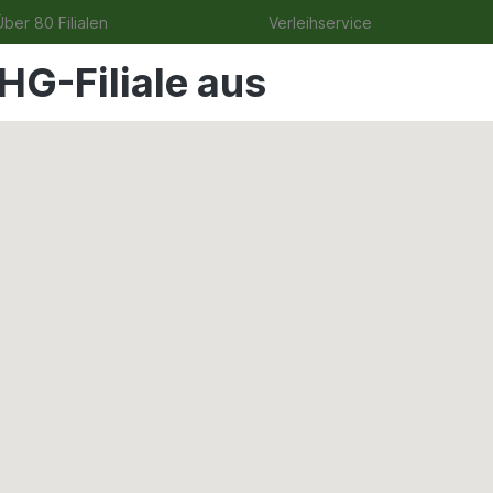
ber 80 Filialen
Verleihservice
HG-Filiale aus
ge
Angebote
Garten
Tierbedarf
Wohnen & Frei
echnik