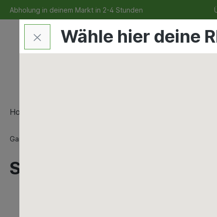
Abholung in deinem Markt in 2-4 Stunden
Ü
Wähle hier deine R
Home
Bauen & Renovieren
Maschinen & Werkzeu
Garten
Regenwassernutzung
Schläuche und Wassert
Schlauchstück 3/4''