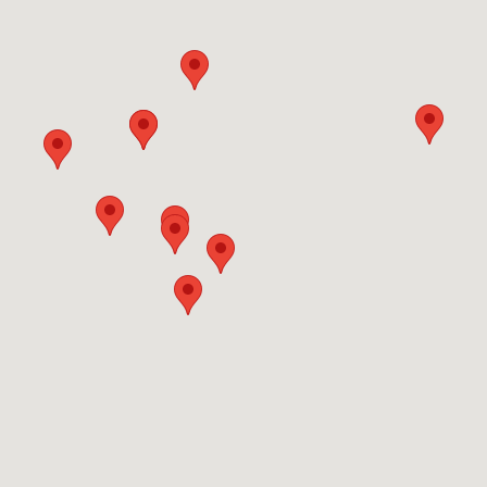
 3/4'' "
RHG Helfer
Ausstellung-Digital