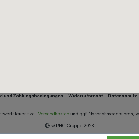
Mauern & Verputzen
Wand & Bodenbeläge
Wärmedämmung
Bestellung widerrufen
d und Zahlungsbedingungen
Widerrufsrecht
Datenschutz
ehrwertsteuer zzgl.
Versandkosten
und ggf. Nachnahmegebühren, w
© RHG Gruppe 2023