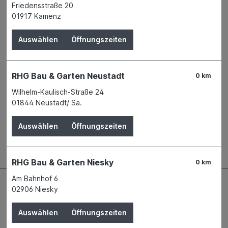
Verfügbar in 2 Filialen
Filiale auswählen
Friedensstraße 20
Produktnummer:
01448259
01917 Kamenz
Name
A.S. Création Tapeten AG
Auswählen
Öffnungszeiten
Geschäftsbereich Fachhandel und
Aktionsprodukte
Anschrift
Südstr. 47
RHG Bau & Garten Neustadt
0 km
51645 Gummersbach
Telefon
+49 2261 542 - 0
Wilhelm-Kaulisch-Straße 24
E-Mail
contact@as-creation.de
01844 Neustadt/ Sa.
Auswählen
Öffnungszeiten
Beschreibung
RHG Bau & Garten Niesky
0 km
Am Bahnhof 6
02906 Niesky
Auswählen
Öffnungszeiten