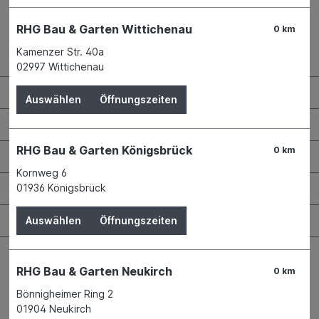
RHG Bau & Garten Wittichenau
0 km
Kamenzer Str. 40a
Kontaktdaten und Öffnungszeiten
02997 Wittichenau
RHG Helfer
Auswählen
Öffnungszeiten
Wissenswertes
RHG Bau & Garten Königsbrück
0 km
Maschinen & Werkzeuge
Kornweg 6
Bauen & Renovieren
01936 Königsbrück
Garten & Landschaftsbau
Auswählen
Öffnungszeiten
RHG Bau & Garten Neukirch
0 km
Bönnigheimer Ring 2
01904 Neukirch
Bestellung widerrufen