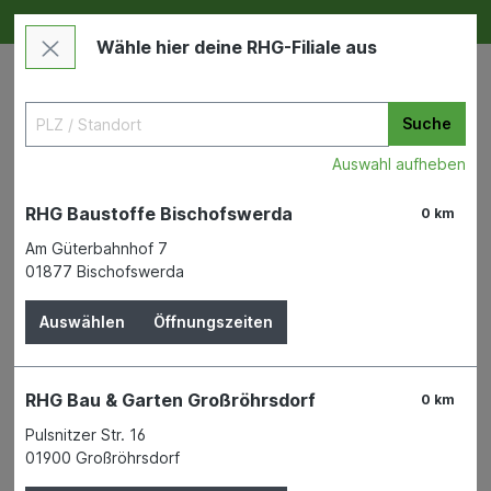
Deine RHG NEU ERLEBEN
Im Markt & Online
Wähle hier deine RHG-Filiale aus
Suche
Auswahl aufheben
RHG Baustoffe Bischofswerda
0 km
Am Güterbahnhof 7
01877 Bischofswerda
Bauen & Renovieren
Wand- & Bodenbeläge
Tapeten
Auswählen
Öffnungszeiten
Vliestapete MV Protect - Putz
leicht kratz- und stoßfest
RHG Bau & Garten Großröhrsdorf
0 km
Pulsnitzer Str. 16
01900 Großröhrsdorf