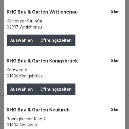
RHG Bau & Garten Wittichenau
0 km
Kamenzer Str. 40a
Kontaktdaten und Öffnungszeiten
02997 Wittichenau
RHG Helfer
Auswählen
Öffnungszeiten
Wissenswertes
RHG Bau & Garten Königsbrück
0 km
Maschinen & Werkzeuge
Kornweg 6
Bauen & Renovieren
01936 Königsbrück
Garten & Landschaftsbau
Auswählen
Öffnungszeiten
RHG Bau & Garten Neukirch
0 km
Bönnigheimer Ring 2
01904 Neukirch
Bestellung widerrufen