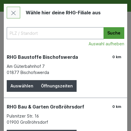
Deine RHG NEU ERLEBEN
Im Markt & Online
Wähle hier deine RHG-Filiale aus
Suche
Auswahl aufheben
RHG Baustoffe Bischofswerda
0 km
Am Güterbahnhof 7
01877 Bischofswerda
Bauen & Renovieren
Wand- & Bodenbeläge
Tapeten
Auswählen
Öffnungszeiten
Vliestapete MV Ltd. Edition
Stein bunt
RHG Bau & Garten Großröhrsdorf
0 km
Pulsnitzer Str. 16
01900 Großröhrsdorf