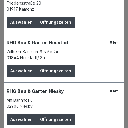
Verfügbar in 2 Filialen
Filiale auswählen
Friedensstraße 20
Produktnummer:
03302998
01917 Kamenz
Name
A.S. Création Tapeten AG
Auswählen
Öffnungszeiten
Geschäftsbereich Fachhandel und
Aktionsprodukte
Anschrift
Südstr. 47
RHG Bau & Garten Neustadt
0 km
51645 Gummersbach
Telefon
+49 2261 542 - 0
Wilhelm-Kaulisch-Straße 24
E-Mail
contact@as-creation.de
01844 Neustadt/ Sa.
Auswählen
Öffnungszeiten
Beschreibung
RHG Bau & Garten Niesky
0 km
Am Bahnhof 6
02906 Niesky
Auswählen
Öffnungszeiten