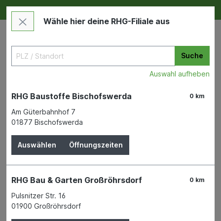
Deine RHG NEU ERLEBEN
Im Markt & Online
Wähle hier deine RHG-Filiale aus
Suche
Auswahl aufheben
RHG Baustoffe Bischofswerda
0 km
Am Güterbahnhof 7
01877 Bischofswerda
Zu "staba-technic" wurde kein
Auswählen
Öffnungszeiten
Produkt gefunden
RHG Bau & Garten Großröhrsdorf
0 km
Filter
Pulsnitzer Str. 16
01900 Großröhrsdorf
Keine Produkte gefunden.