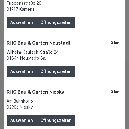
Bauen & Renovieren
Friedensstraße 20
01917 Kamenz
Garten & Landschaftsbau
Auswählen
Öffnungszeiten
RHG Bau & Garten Neustadt
0 km
Bestellung widerrufen
Wilhelm-Kaulisch-Straße 24
01844 Neustadt/ Sa.
Auswählen
Öffnungszeiten
Impressum
AGB
Versand und Zahlungsbedingungen
Widerrufsrecht
Datenschutz
News
Filialen
Mietpark
RHG Bau & Garten Niesky
0 km
Am Bahnhof 6
02906 Niesky
* Alle Preise inkl. gesetzl. Mehrwertsteuer zzgl.
Versandkosten
und ggf. Nachnahmegebühren, wenn nicht
anders angegeben.
Auswählen
Öffnungszeiten