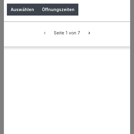
Der Preis wird erst nach Wahl einer Filiale angezeigt.
Auswählen
Öffnungszeiten
Details
Seite 1 von 7
Winkel extra stark verz.
160x160x20x5,mm