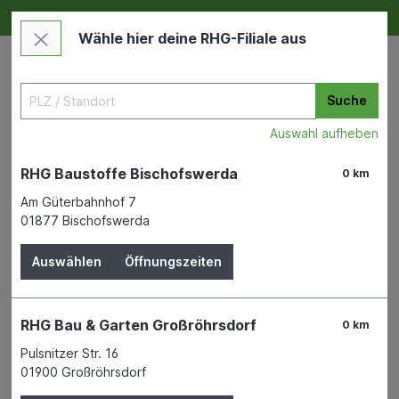
Deine RHG NEU ERLEBEN
Im Markt & Online
Wähle hier deine RHG-Filiale aus
Suche
Auswahl aufheben
RHG Baustoffe Bischofswerda
0 km
Am Güterbahnhof 7
01877 Bischofswerda
Zu "baufas" wurden 118
Auswählen
Öffnungszeiten
Produkte gefunden
RHG Bau & Garten Großröhrsdorf
0 km
Filter
Pulsnitzer Str. 16
01900 Großröhrsdorf
1
2
3
4