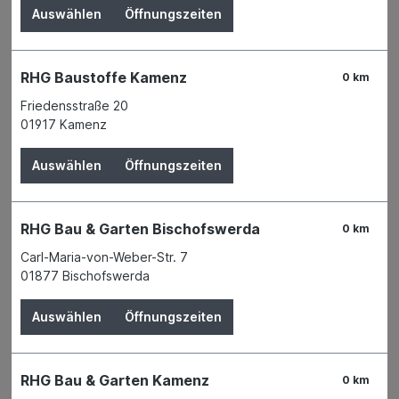
Auswählen
Öffnungszeiten
RHG Baustoffe Kamenz
0 km
Friedensstraße 20
01917 Kamenz
Auswählen
Öffnungszeiten
RHG Bau & Garten Bischofswerda
0 km
Carl-Maria-von-Weber-Str. 7
01877 Bischofswerda
Glasfaserstreifen ungelocht 5cm 25m
40Ro
Auswählen
Öffnungszeiten
RHG Bau & Garten Kamenz
0 km
Der Preis wird erst nach Wahl einer Filiale angezeigt.