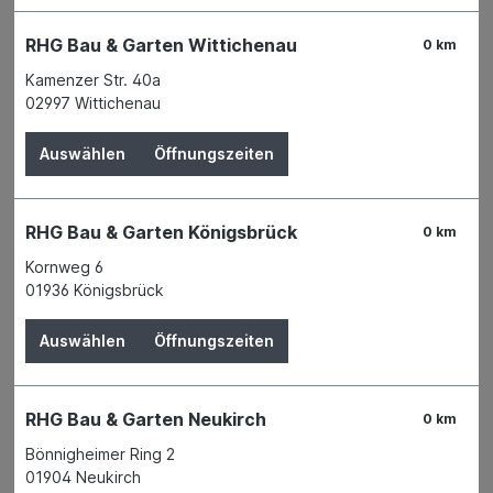
RHG Bau & Garten Wittichenau
0 km
Details
Kamenzer Str. 40a
02997 Wittichenau
Auswählen
Öffnungszeiten
RHG Bau & Garten Königsbrück
0 km
Kornweg 6
01936 Königsbrück
Auswählen
Öffnungszeiten
Eckwinkel quadr. verz. 120x120x20x1,5
mm
RHG Bau & Garten Neukirch
0 km
Bönnigheimer Ring 2
01904 Neukirch