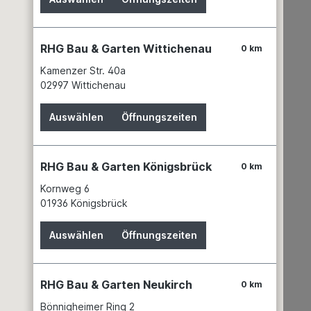
Wissenswertes
Partner
Service
RHG Bau & Garten Wittichenau
0 km
News
Kamenzer Str. 40a
Batteriehinweis
02997 Wittichenau
Gefahrgutdaten
Garantien
Auswählen
Öffnungszeiten
Hinweis zur Elektroaltgeräteentsorgung
Unsere Marken
RHG Bau & Garten Königsbrück
0 km
Kornweg 6
01936 Königsbrück
Auswählen
Öffnungszeiten
Garten & Landschaftsbau
Erden
RHG Bau & Garten Neukirch
0 km
Dünger
Bönnigheimer Ring 2