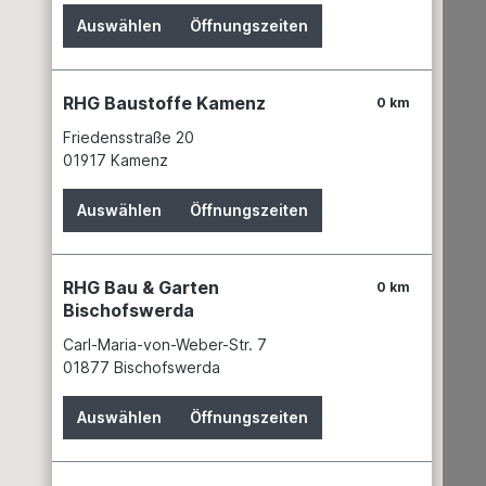
Auswählen
Öffnungszeiten
er Unternehmens
RHG Baustoffe Kamenz
0 km
 absolutes
Friedensstraße 20
der beider
01917 Kamenz
Auswählen
Öffnungszeiten
rfolgreiche Weg,
er DDR, hat sich
RHG Bau & Garten
0 km
keine
Bischofswerda
ell in der Hand
Carl-Maria-von-Weber-Str. 7
ge verschwanden
01877 Bischofswerda
Auswählen
Öffnungszeiten
trotzt. Die Region