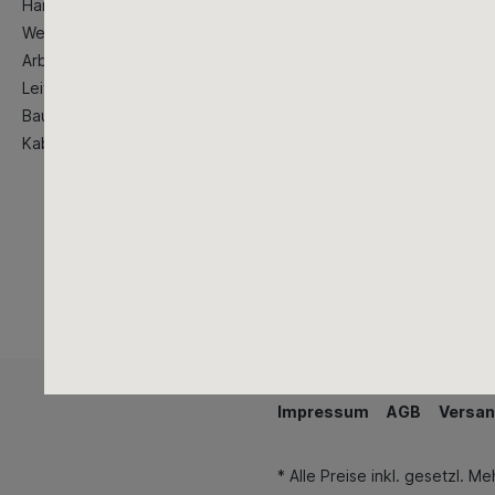
Handwerkzeug
Werstattausstattung
Arbeitsschutzkleidung
Leitern
Baustellenbedarf
Kabeltrommeln
Impressum
AGB
Versan
* Alle Preise inkl. gesetzl. M