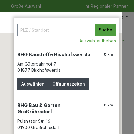
Große Auswahl
Ihr Regionaler Partner
Meine Filiale
Suche
0,00 €*
Auswahl aufheben
RHG Baustoffe Bischofswerda
0 km
Am Güterbahnhof 7
zeit
Verleihservice
Karriere
01877 Bischofswerda
Auswählen
Öffnungszeiten
RHG Bau & Garten
0 km
Großröhrsdorf
 dürfen auf
Pulsnitzer Str. 16
01900 Großröhrsdorf