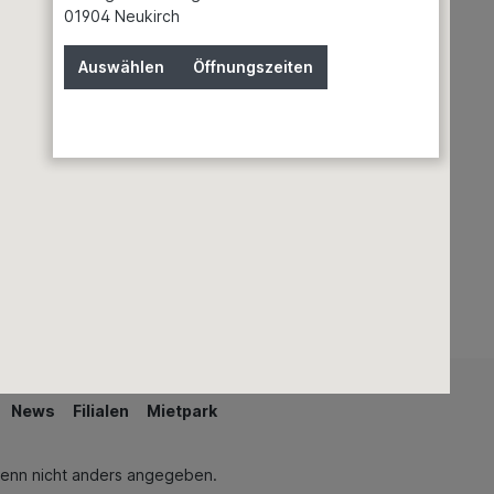
Gewächshäuser
01904 Neukirch
Grills & Zubehör
Rasenmäher
Auswählen
Öffnungszeiten
Regenwassernutzung
Teiche & Springbrunnen
Schwimmen & Wellness
Seite 1 von 7
News
Filialen
Mietpark
enn nicht anders angegeben.