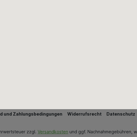
Farben, Lacke & Zubehör
Fliesen & Fliesenzubehör
Innenausbau
Mauern & Verputzen
Wand & Bodenbeläge
Wärmedämmung
Bestellung widerrufen
d und Zahlungsbedingungen
Widerrufsrecht
Datenschutz
ehrwertsteuer zzgl.
Versandkosten
und ggf. Nachnahmegebühren, w