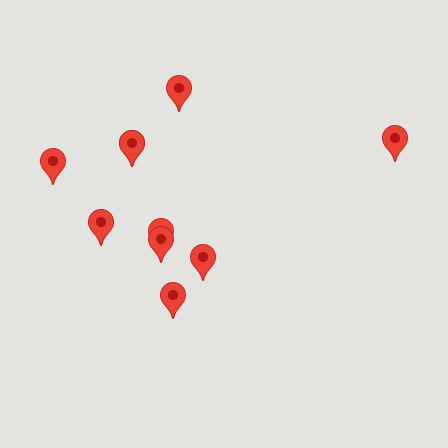
ndertealte Bergbautradition. Metallurgie und die Arbeit mit Metallen
die Profile im Putz- und Trockenbaubereich bekannt und geschätzt.
pa ein Stück Freiberg im Inneren.
 Portfolio
odukte für viele Leistungsbereiche und scheut sich auch nicht vor d
dere Anforderungen.