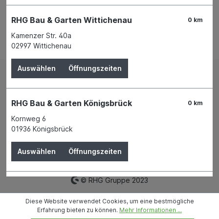
RHG Bau & Garten Wittichenau
0 km
Kamenzer Str. 40a
Bestellung widerrufen
02997 Wittichenau
Auswählen
Öffnungszeiten
Impressum
AGB
Versand und Zahlungsbedingungen
Widerrufsrecht
RHG Bau & Garten Königsbrück
0 km
Datenschutz
News
Filialen
Mietpark
Kornweg 6
01936 Königsbrück
* Alle Preise inkl. gesetzl. Mehrwertsteuer zzgl.
Versandkosten
und ggf. Nachnahmegebühren, wenn nicht
Auswählen
Öffnungszeiten
anders angegeben.
© RHG Gruppe 2023
RHG Bau & Garten Neukirch
0 km
Diese Website verwendet Cookies, um eine bestmögliche
Bönnigheimer Ring 2
Erfahrung bieten zu können.
Mehr Informationen ...
01904 Neukirch