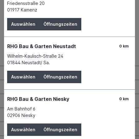
Friedensstraße 20
01917 Kamenz
Auswählen
Öffnungszeiten
RHG Bau & Garten Neustadt
0 km
Wilhelm-Kaulisch-Straße 24
Kontaktdaten und Öffnungszeiten
01844 Neustadt/ Sa.
RHG Helfer
Auswählen
Öffnungszeiten
Wissenswertes
RHG Bau & Garten Niesky
0 km
Maschinen & Werkzeuge
Am Bahnhof 6
Bauen & Renovieren
02906 Niesky
Garten & Landschaftsbau
Auswählen
Öffnungszeiten