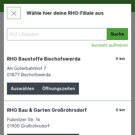
Deine RHG NEU ERLEBEN
Im Markt & Online
Wähle hier deine RHG-Filiale aus
Suche
Auswahl aufheben
RHG Baustoffe Bischofswerda
0 km
Am Güterbahnhof 7
01877 Bischofswerda
21.09.22
Auswählen
Öffnungszeiten
RHG Bau & Garten Großröhrsdorf
0 km
Pulsnitzer Str. 16
01900 Großröhrsdorf