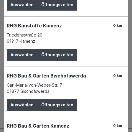
Auswählen
Öffnungszeiten
RHG Baustoffe Kamenz
0 km
Knauf Insulation
Friedensstraße 20
01917 Kamenz
Crew
NEWS
Auswählen
Öffnungszeiten
Im Sommer viel zu warm; im Winter zu
kalt – jeder Bewohner einer
Dachgeschosswohnung kennt dieses
Problem.
RHG Bau & Garten Bischofswerda
🙄
0 km
Doch damit ist jetzt Schluss!
❌
Carl-Maria-von-Weber-Str. 7
Die Produkte von Knauf Insulation sorgen
01877 Bischofswerda
durch kombinierte Schichten aus
natürlichen Mineralwolle-Dämmstoffen
für ein angenehmes Wohnen unter dem
Auswählen
Öffnungszeiten
Dach.
💪🤗
RHG Bau & Garten Kamenz
0 km