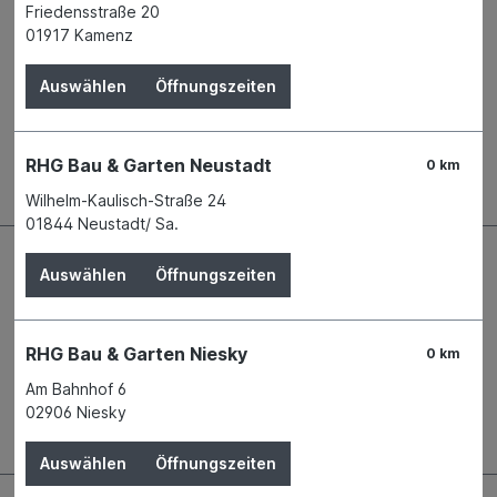
Friedensstraße 20
Mit dem IonitSystem
01917 Kamenz
von
@baumit_de
sorgt ihr für beste
Raumluft in eurem Zuhause:
Mehr natürliche Luftionen
Auswählen
Öffnungszeiten
👉
Reduziert Pollen, Feinstaub und
👉
Aerosole
Trägt zum Wohlbefinden bei
👉
RHG Bau & Garten Neustadt
0 km
Wilhelm-Kaulisch-Straße 24
01844 Neustadt/ Sa.
Auswählen
Öffnungszeiten
RHG Bau & Garten Niesky
0 km
Am Bahnhof 6
02906 Niesky
Kontaktdaten und Öffnungszeiten
Auswählen
Öffnungszeiten
RHG Helfer