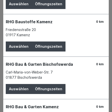
Auswählen
Öffnungszeiten
RHG Baustoffe Kamenz
0 km
Friedensstraße 20
01917 Kamenz
Auswählen
Öffnungszeiten
RHG Bau & Garten Bischofswerda
0 km
Carl-Maria-von-Weber-Str. 7
Baumit So geht Raumklima
01877 Bischofswerda
zum Wohlfühlen!
Auswählen
Öffnungszeiten
Crew
NEWS
RHG Bau & Garten Kamenz
0 km
So geht Raumklima zum Wohlfühlen!
🏠💙