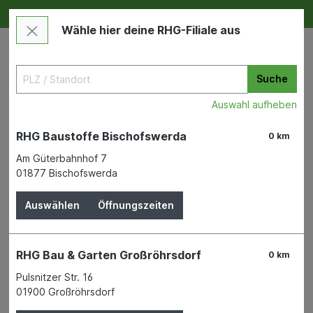
Deine RHG NEU ERLEBEN
Im Markt & Online
Wähle hier deine RHG-Filiale aus
Suche
Auswahl aufheben
RHG Baustoffe Bischofswerda
0 km
Am Güterbahnhof 7
01877 Bischofswerda
21.09.22
Auswählen
Öffnungszeiten
RHG Bau & Garten Großröhrsdorf
0 km
Pulsnitzer Str. 16
01900 Großröhrsdorf