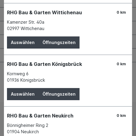
RHG Bau & Garten Wittichenau
0 km
Wissenswertes
Kamenzer Str. 40a
Maschinen & Werkzeuge
02997 Wittichenau
Bauen & Renovieren
Auswählen
Öffnungszeiten
Garten & Landschaftsbau
RHG Bau & Garten Königsbrück
0 km
Kornweg 6
01936 Königsbrück
Bestellung widerrufen
Auswählen
Öffnungszeiten
RHG Bau & Garten Neukirch
0 km
Impressum
AGB
Bönnigheimer Ring 2
Versand und Zahlungsbedingungen
Widerrufsrecht
01904 Neukirch
Datenschutz
News
Filialen
Mietpark